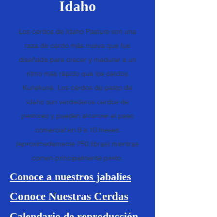
Idaho
Los cerdos de Idaho Pasture son una
raza de cerdo más nueva que fue
diseñada para crecer y madurar a un
ritmo más rápido que los cerdos
Kunekune. Los cerdos de pasto de
Idaho son verdaderos cerdos de
pastoreo y pueden alcanzar el peso
comercial en 9 a 10 meses
(aproximadamente 250 libras) mientras
comen principalmente pasto.
Conoce a nuestros jabalíes
Conoce Nuestras Cerdas
Calendario de reproducción