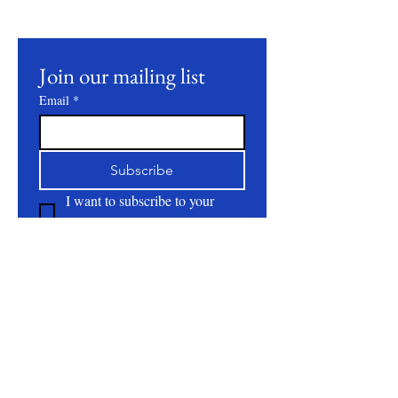
events.
Join our mailing list
Email
*
Subscribe
I want to subscribe to your 
mailing list.
About
All Natural | Handmade Goat Milk and Lard
Soaps
RC First Fruits Farm LLC DBA Bearded Belly
Farms
Festus Mo. 63028