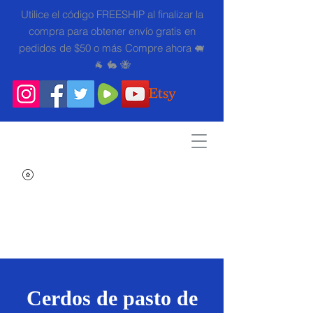
Utilice el código FREESHIP al finalizar la
compra para obtener envío gratis en
pedidos de $50 o más Compre ahora 🐖
🐐 🐇 🐝
Search
Cerdos de pasto de