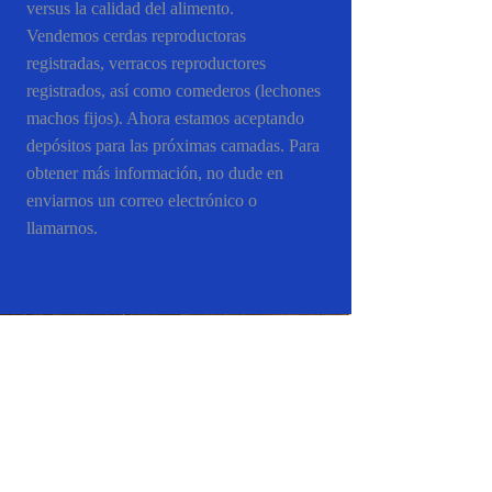
versus la calidad del alimento.
Vendemos cerdas reproductoras
registradas, verracos reproductores
registrados, así como comederos (lechones
machos fijos). Ahora estamos aceptando
depósitos para las próximas camadas. Para
obtener más información, no dude en
enviarnos un correo electrónico o
llamarnos.
Mantente
conectado
Join our mailing list to receive updates on
our latest products, farming practices, and