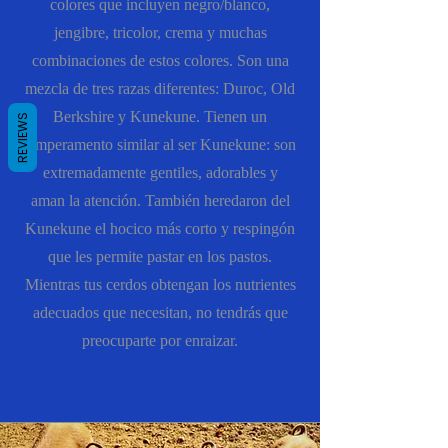
colores que incluyen negro/blanco,
jengibre, tricolor, crema y muchas
combinaciones de estos colores. Son una
mezcla de tres razas diferentes: Duroc, Old
Berkshire y Kunekune. Tienen un
REVIEWS
temperamento similar al ser Kunekune: son
extremadamente gentiles, adorables y
aman la atención. También heredaron del
Kunekune el hocico más corto y respingón
que les permite pastar en los pastos.
Mientras tus cerdos obtengan los nutrientes
adecuados que necesitan, no tendrás que
preocuparte por enraizar.