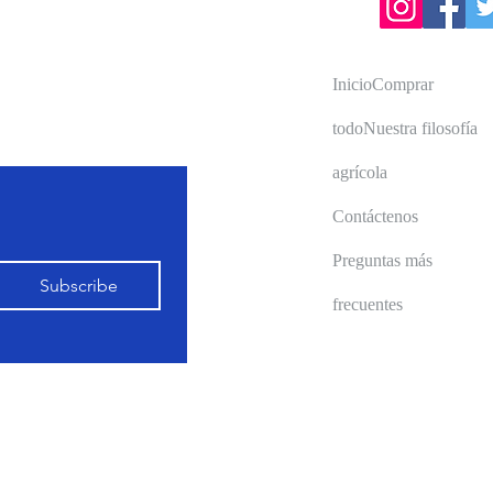
products, farming
InicioComprar
todoNuestra filosofía
agrícola
Contáctenos
Preguntas más
Subscribe
frecuentes