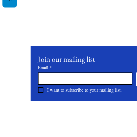
Join our mailing list to receive updates on our latest 
practices, and events.
Join our mailing list
Email
*
I want to subscribe to your mailing list.
About
All Natural | Handmade Goat Milk and Lard Soaps