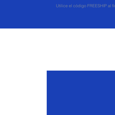
Utilice el código FREESHIP al f
Menu