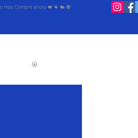
0 o más Compre ahora 🐖 🐐 🐇 🐝
Search
Iniciar sesión
Carrito
Ver puntos