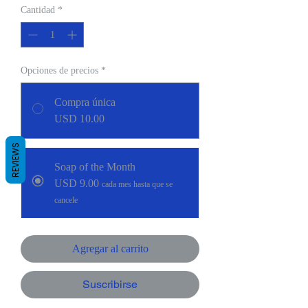
Cantidad
*
Opciones de precios
*
Compra única
USD 10.00
REVIEWS
Soap of the Month
USD 9.00
cada mes hasta que se
cancele
Agregar al carrito
Suscribirse