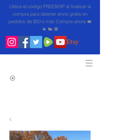
Utilice el código FREESHIP al finalizar la
compra para obtener envío gratis en
pedidos de $50 o más Compre ahora 🐖
🐐 🐇 🐝
Search