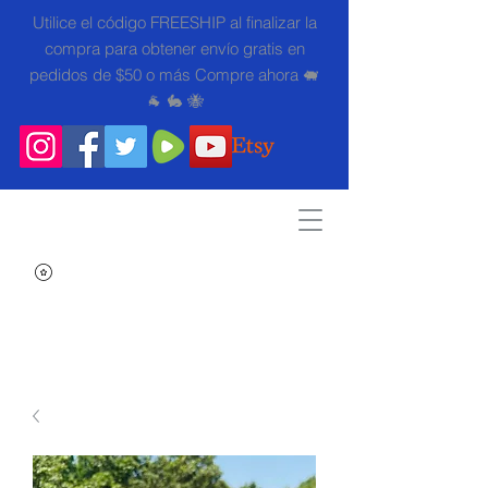
Utilice el código FREESHIP al finalizar la
compra para obtener envío gratis en
pedidos de $50 o más Compre ahora 🐖
🐐 🐇 🐝
Search