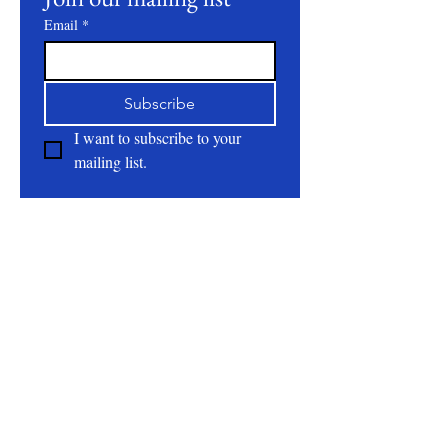
Email
*
Subscribe
I want to subscribe to your 
mailing list.
About
All Natural | Handmade Goat Milk and Lard
Soaps
RC First Fruits Farm LLC DBA Bearded Belly
Farms
Festus Mo. 63028
rcfirstfruitsfarmllc@gmail.com