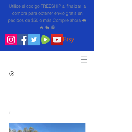
Utilice el código FREESHIP al finalizar la
compra para obtener envío gratis en
pedidos de $50 o más Compre ahora 🐖
🐐 🐇 🐝
Search