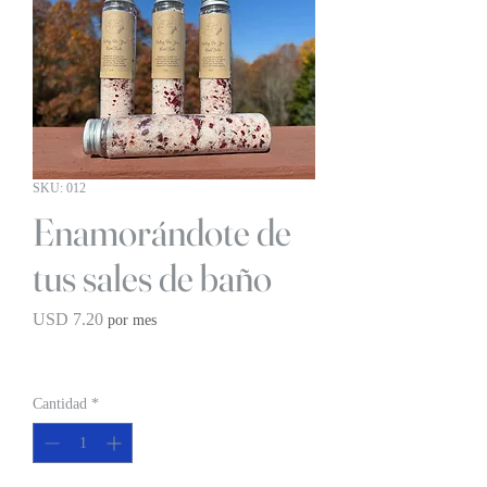
SKU: 012
Enamorándote de
tus sales de baño
Precio
USD 7.20
por mes
BOGO 1/2 OFF
Cantidad
*