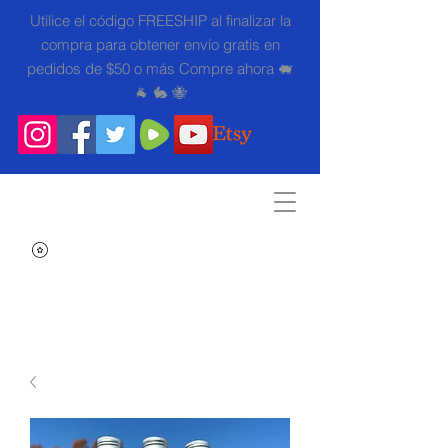
Utilice el código FREESHIP al finalizar la
compra para obtener envío gratis en
pedidos de $50 o más Compre ahora 🐖
🐐 🐇 🐝
Search