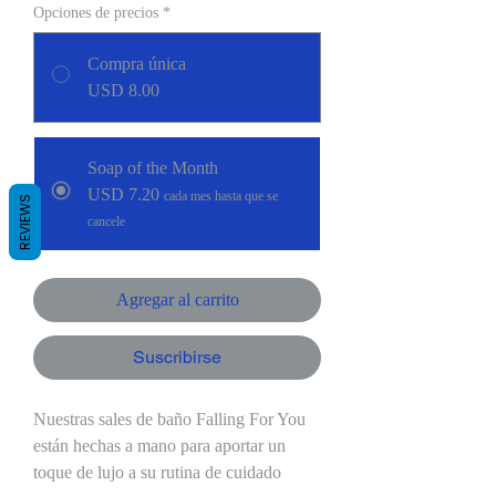
Opciones de precios
*
Compra única
USD 8.00
Soap of the Month
USD 7.20
cada mes hasta que se
REVIEWS
cancele
Agregar al carrito
Suscribirse
Nuestras sales de baño Falling For You
están hechas a mano para aportar un
toque de lujo a su rutina de cuidado