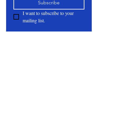
Subscribe
tranquilizadora de las manzanas
especiadas y el ámbar.
I want to subscribe to your 
INGREDIENTES: Sal rosa del
mailing list.
Himalaya, Sal fina del Himalaya, Sal de
Epson, Sal marina, Sal dendrítica,
Pétalos de rosa, Aceite aromático,
About
Polisorbato 80
All Natural | Handmade Goat Milk and Lard
Soaps
RC First Fruits Farm LLC DBA Bearded Belly
Farms
Festus Mo. 63028
rcfirstfruitsfarmllc@gmail.com
Follow Us On