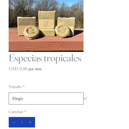
Especias tropicales
Precio
USD 9.00
por mes
BOGO 1/2 OFF
Tamaño
*
Cantidad
*