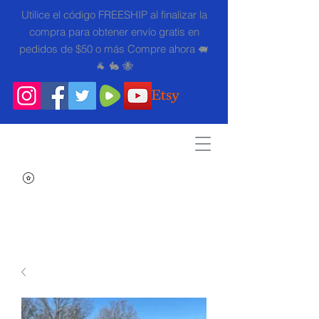
Utilice el código FREESHIP al finalizar la
compra para obtener envío gratis en
pedidos de $50 o más Compre ahora 🐖
🐐 🐇 🐝
Search