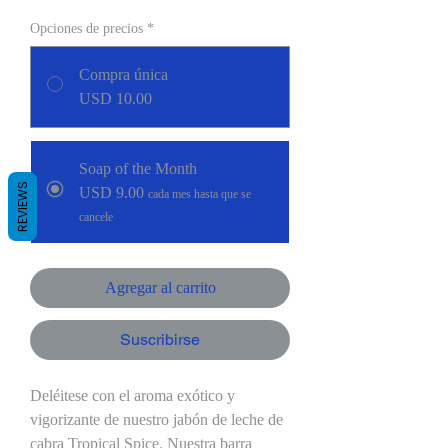
Opciones de precios
*
Compra única
USD 10.00
Soap of the Month
REVIEWS
USD 9.00
cada mes hasta que se
cancele
Agregar al carrito
Suscribirse
Deléitese con el aroma exótico y
vigorizante de nuestro jabón de leche de
cabra Tropical Spice. Nuestra barra