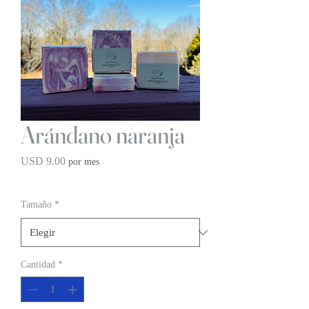
Arándano naranja
Precio
USD 9.00
por mes
BOGO 1/2 OFF
Tamaño
*
Cantidad
*