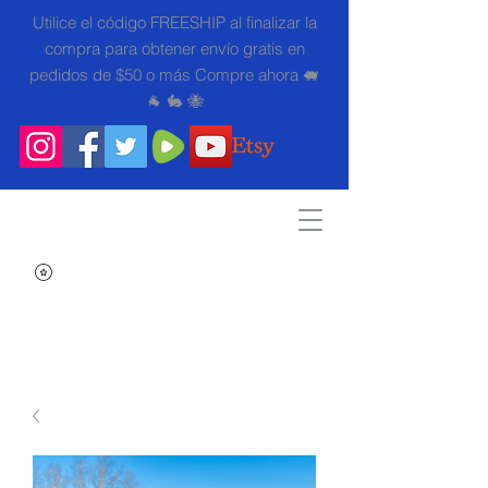
Utilice el código FREESHIP al finalizar la
compra para obtener envío gratis en
pedidos de $50 o más Compre ahora 🐖
🐐 🐇 🐝
Search