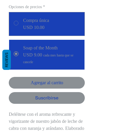
Opciones de precios
*
Compra única
USD 10.00
Soap of the Month
REVIEWS
USD 9.00
cada mes hasta que se
cancele
Agregar al carrito
Suscribirse
Deléitese con el aroma refrescante y
vigorizante de nuestro jabón de leche de
cabra con naranja y arándano. Elaborado